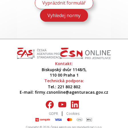
Kontakt:
Biskupský dvůr 1148/5,
110 00 Praha 1
Technická podpora:
Tel.:
221 802 802
E-mail:
firmy.csnonline@agenturacas.gov.cz
|
GDPR
Cookies
Copyright © 2026 Česká agentura pro standardizaci s.p.o.