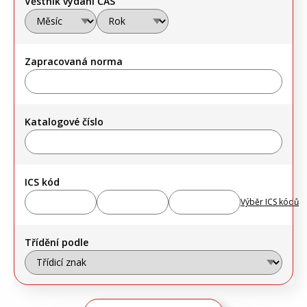
Věstník vydání ČAS
Zapracovaná norma
Katalogové číslo
ICS kód
Výběr ICS kódů
Třídění podle