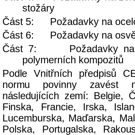
stožáry
Část 5:
Požadavky na ocelo
Část 6:
Požadavky na osvětl
Část 7:
Požadavky na 
polymerních kompozitů
Podle Vnitřních předpisů 
normu povinny zavést ná
následujících zemí:
Belgie, Č
Finska, Francie, Irska, Islan
Lucemburska, Maďarska, Mal
Polska,
Portugalska, Rakou