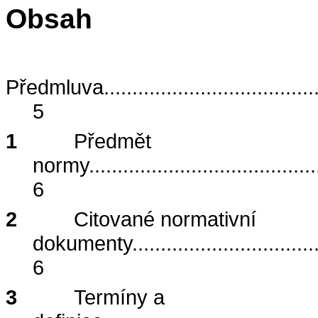
Obsah
Předmluva
.....................................
5
1
Předmět
normy
........................................
6
2
Citované normativní
dokumenty
................................
6
3
Termíny a