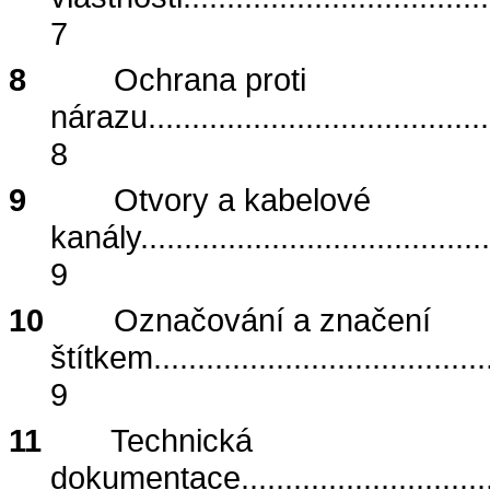
7
8
Ochrana proti
nárazu
.......................................
8
9
Otvory a kabelové
kanály
........................................
9
10
Označování a značení
štítkem
......................................
9
11
Technická
dokumentace
............................