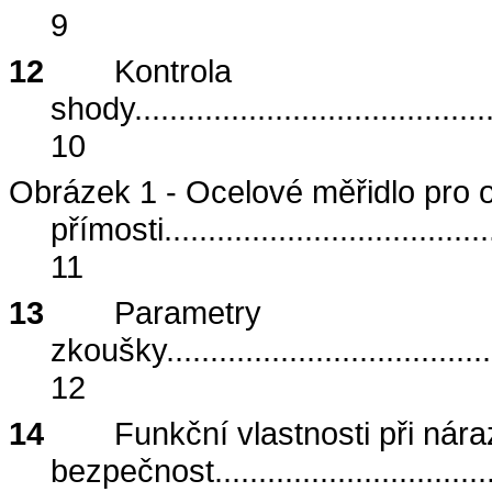
9
12
Kontrola
shody
........................................
10
Obrázek 1 - Ocelové měřidlo pro 
přímosti
.....................................
11
13
Parametry
zkoušky
.....................................
12
14
Funkční vlastnosti při nára
bezpečnost
...............................