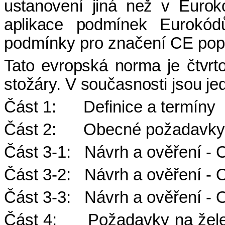
ustanovení jiná než v Euro
aplikace podmínek
Eurokódů
podmínky pro značení CE pop
Tato evropská norma je čtvrt
stožáry. V současnosti jsou jed
Část 1:
Definice a termíny
Část 2:
Obecné požadavky
Část 3-1:
Návrh a ověření - C
Část 3-2:
Návrh a ověření - 
Část 3-3:
Návrh a ověření -
Část 4:
Požadavky na žele