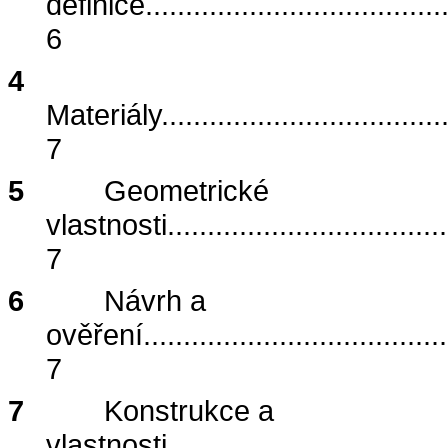
definice
.....................................
6
4
Materiály
...................................
7
5
Geometrické
vlastnosti
...................................
7
6
Návrh a
ověření
......................................
7
7
Konstrukce a
vlastnosti
...................................