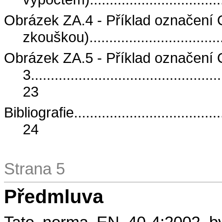
Obrázek ZA.4 - Příklad označení 
zkouškou)
.................................
Obrázek ZA.5 - Příklad označení
3
................................................
23
Bibliografie
.....................................
24
Strana 5
Předmluva