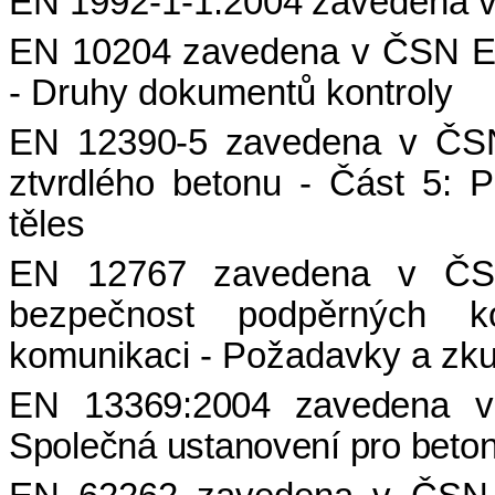
EN 1992-1-1:2004
zavedena v
EN 10204
zavedena v ČSN E
- Druhy dokumentů kontroly
EN 12390-5
zavedena v ČS
ztvrdlého betonu - Část 5: 
těles
EN 12767
zavedena v ČS
bezpečnost podpěrných k
komunikaci - Požadavky a zk
EN 13369:2004
zavedena 
Společná ustanovení pro beton