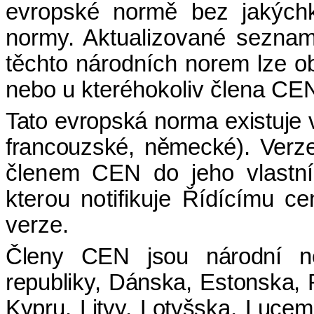
evropské normě bez jakýchko
normy. Aktualizované seznam
těchto národních norem
lze o
nebo u kteréhokoliv člena CE
Tato evropská norma existuje ve
francouzské, německé). Ver
členem CEN do jeho vlastní
kterou notifikuje
Řídícímu cen
verze.
Členy CEN jsou národní no
republiky, Dánska, Estonska, 
Kypru, Litvy, Lotyšska, Luce