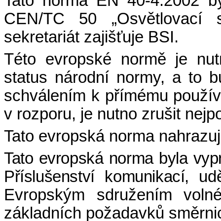
Tato norma EN 40-4:2002 by
CEN/TC 50 „Osvětlovací st
sekretariát zajišťuje BSI.
Této evropské normě je nut
status národní normy, a to 
schválením k přímému používá
v rozporu, je nutno zrušit nej
Tato evropská norma nahrazu
Tato evropská norma byla vy
Příslušenství komunikací, u
Evropským sdružením volné
základních požadavků směrni