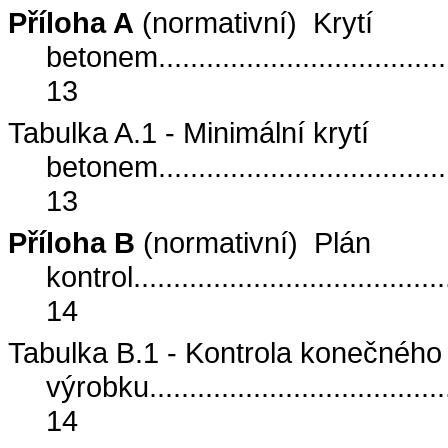
Příloha A
(normativní)
Krytí
betonem
....................................
13
Tabulka A.1 - Minimální krytí
betonem
....................................
13
Příloha B
(normativní)
Plán
kontrol
.......................................
14
Tabulka B.1 - Kontrola konečného
výrobku
.....................................
14