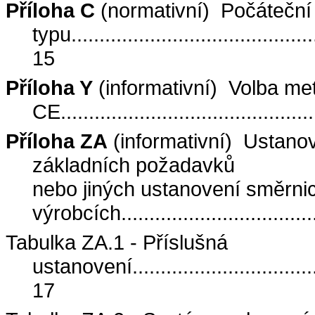
Příloha C
(normativní)
Počáteční
typu
...........................................
15
Příloha Y
(informativní)
Volba me
CE
............................................
Příloha ZA
(informativní)
Ustanov
základních požadavků
nebo jiných ustanovení směrni
výrobcích
..................................
Tabulka ZA.1 - Příslušná
ustanovení
................................
17