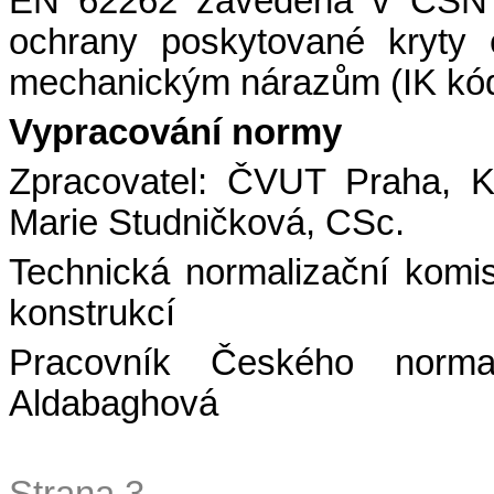
EN 62262
zavedena v ČSN
ochrany poskytované kryty e
mechanickým nárazům (IK kó
Vypracování normy
Zpracovatel: ČVUT Praha, K
Marie Studničková, CSc.
Technická normalizační komi
konstrukcí
Pracovník Českého normali
Aldabaghová