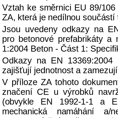
Vztah ke směrnici EU 89/106 
ZA, která je nedílnou součástí
Jsou uvedeny odkazy na EN
pro betonové prefabrikáty a
1:2004 Beton - Část 1: Specifi
Odkazy na EN 13369:2004 u
zajišťují jednotnost a zamezu
V příloze ZA tohoto dokumen
značení CE u výrobků navr
(obvykle EN 1992-1-1 a E
mechanická namáhání a/n