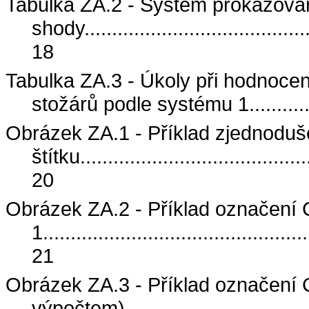
Tabulka ZA.2 - Systém prokazová
shody
........................................
18
Tabulka ZA.3 - Úkoly při hodnoce
stožárů podle systému 1
..........
Obrázek ZA.1 - Příklad zjednodu
štítku
.........................................
20
Obrázek ZA.2 - Příklad označení
1
................................................
21
Obrázek ZA.3 - Příklad označení 
výpočtem)
................................