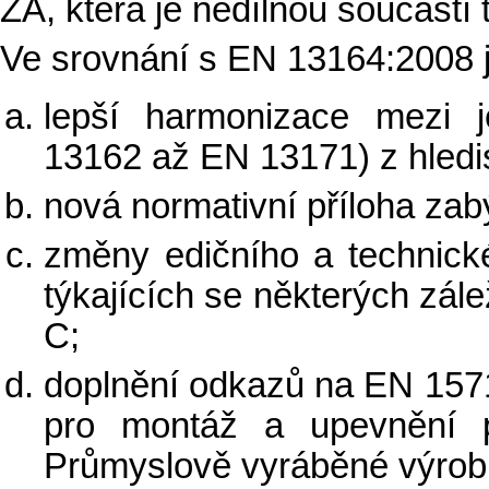
ZA, která je nedílnou součástí 
Ve srovnání s EN 13164:2008 j
lepší harmonizace mezi 
13162 až EN 13171) z hledis
nová normativní příloha zab
změny edičního a technické
týkajících se některých zále
C;
doplnění odkazů na EN 1571
pro montáž a upevnění 
Průmyslově vyráběné výrob