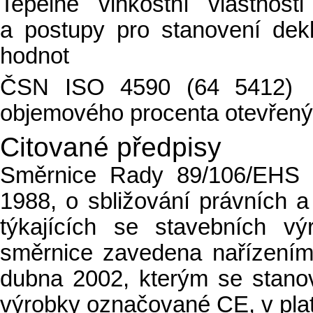
Tepelně vlhkostní vlastnos
a postupy pro stanovení dek
hodnot
ČSN ISO 4590 (64 5412) T
objemového procenta otevřený
Citované předpisy
Směrnice Rady 89/106/EHS (
1988, o sbližování právních a
týkajících se stavebních v
směrnice zavedena nařízením
dubna 2002, kterým se stano
výrobky označované CE, v pla