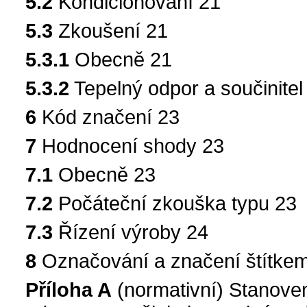
5.2
Kondicionování 21
5.3
Zkoušení 21
5.3.1
Obecně 21
5.3.2
Tepelný odpor a součinitel
6
Kód značení 23
7
Hodnocení shody 23
7.1
Obecně 23
7.2
Počáteční zkouška typu 23
7.3
Řízení výroby 24
8
Označování a značení štítke
Příloha A
(normativní) Stanove