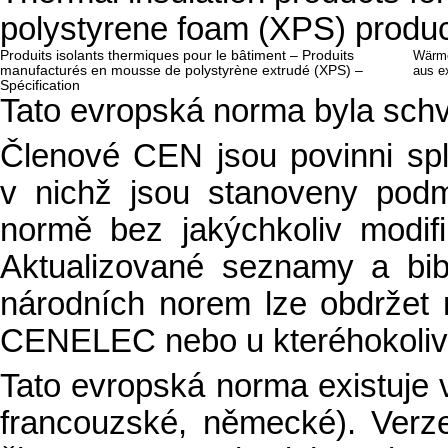
polystyrene foam (XPS) produc
Produits isolants thermiques pour le bâtiment – Produits
Wärme
manufacturés en mousse de polystyrène extrudé (XPS) –
aus e
Spécification
Tato evropská norma byla sch
Členové CEN jsou povinni sp
v nichž jsou stanoveny podm
normě bez jakýchkoliv modifi
Aktualizované seznamy a bibli
národních norem lze obdržet
CENELEC nebo u kteréhokoliv
Tato evropská norma existuje ve
francouzské, německé). Verz