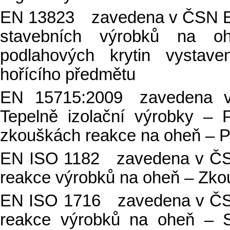
EN 13823 zavedena v ČSN EN
stavebních výrobků na o
podlahových krytin vystave
hořícího předmětu
EN 15715:2009 zavedena 
Tepelně izolační výrobky –
zkouškách reakce na oheň – 
EN ISO 1182 zavedena v ČSN
reakce výrobků na oheň – Zko
EN ISO 1716 zavedena v ČSN
reakce výrobků na oheň – St