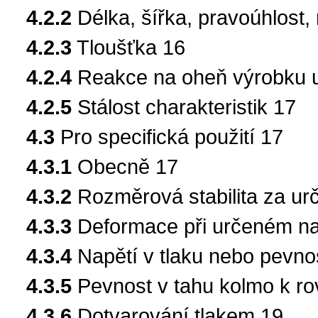
4.2.2
Délka, šířka, pravoúhlost,
4.2.3
Tloušťka 16
4.2.4
Reakce na oheň výrobku u
4.2.5
Stálost charakteristik 17
4.3
Pro specifická použití 17
4.3.1
Obecně 17
4.3.2
Rozměrová stabilita za u
4.3.3
Deformace při určeném nap
4.3.4
Napětí v tlaku nebo pevnos
4.3.5
Pevnost v tahu kolmo k ro
4.3.6
Dotvarování tlakem 19