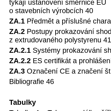
týkají ustanovení směrnice EU
o stavebních výrobcích 40
ZA.1
Předmět a příslušné charak
ZA.2
Postupy prokazování shod
z extrudovaného polystyrenu 4
ZA.2.1
Systémy prokazování s
ZA.2.2
ES certifikát a prohláše
ZA.3
Označení CE a značení št
Bibliografie 46
Tabulky