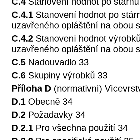
C.4
Stanovení hodnot po stárnutí
C.4.1
Stanovení hodnot po stárn
uzavřeného opláštění na obou 
C.4.2
Stanovení hodnot výrobků 
uzavřeného opláštění na obou 
C.5
Nadouvadlo 33
C.6
Skupiny výrobků 33
Příloha D
(normativní) Vícevrst
D.1
Obecně 34
D.2
Požadavky 34
D.2.1
Pro všechna použití 34