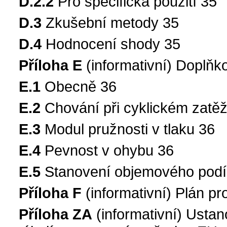
D.2.2
Pro specifická použití 35
D.3
Zkušební metody 35
D.4
Hodnocení shody 35
Příloha E
(informativní) Doplňko
E.1
Obecně 36
E.2
Chování při cyklickém zatě
E.3
Modul pružnosti v tlaku 36
E.4
Pevnost v ohybu 36
E.5
Stanovení objemového podí
Příloha F
(informativní) Plán pr
Příloha ZA
(informativní) Ustan