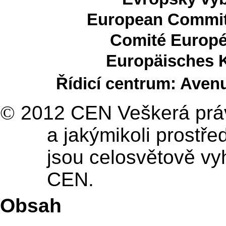
European Committ
Comité Europé
Europäisches 
Řídicí centrum: Aven
©
2012 CEN Veškerá práva
a jakýmikoli prostř
jsou celosvětově v
CEN.
Obsah