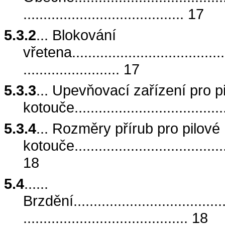
........................................ 17
5.3.2
... Blokování
vřetena.........................................
........................ 17
5.3.3
... Upevňovací zařízení pro p
kotouče.......................................
5.3.4
... Rozměry přírub pro pilové
kotouče........................................
18
5.4
......
Brzdění........................................
......................................... 18