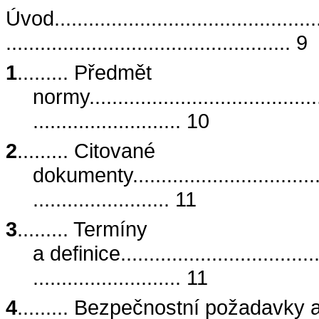
Úvod................................................
.................................................. 9
1
......... Předmět
normy...........................................
.......................... 10
2
......... Citované
dokumenty.....................................
........................ 11
3
......... Termíny
a definice
..................................
.......................... 11
4
......... Bezpečnostní požadavky 