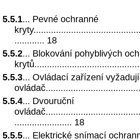
5.5.1
... Pevné ochranné
kryty............................................
............ 18
5.5.2
... Blokování pohyblivých oc
krytů..........................................
5.5.3
... Ovládací zařízení vyžadují
ovládač.....................................
5.5.4
... Dvouruční
ovládač........................................
....................... 18
5.5.5
... Elektrické snímací ochra