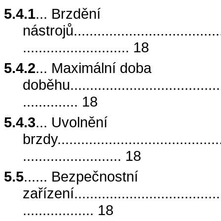
5.4.1
... Brzdění
nástrojů........................................
........................... 18
5.4.2
... Maximální doba
doběhu.........................................
.............. 18
5.4.3
... Uvolnění
brzdy...........................................
......................... 18
5.5
...... Bezpečnostní
zařízení........................................
.................. 18