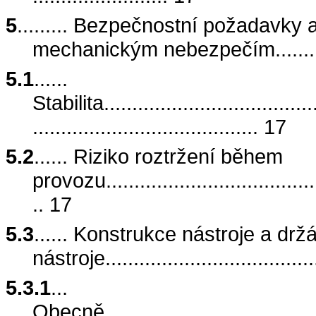
5
......... Bezpečnostní požadavky 
mechanickým nebezpečím...........
5.1
......
Stabilita.......................................
........................................ 17
5.2
...... Riziko roztržení během
provozu........................................
.. 17
5.3
...... Konstrukce nástroje a drž
nástroje.......................................
5.3.1
...
Obecně.........................................