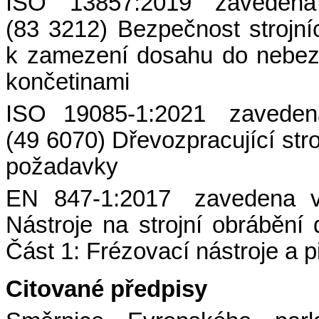
ISO 13857:2019 zavede
(83 3212) Bezpečnost strojní
k zamezení dosahu do nebezp
končetinami
ISO 19085-1:2021 zavede
(49 6070) Dřevozpracující str
požadavky
EN 847-1:2017 zavedena 
Nástroje na strojní obráběn
Část 1: Frézovací nástroje a p
Citované předpisy