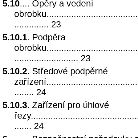
5.10
.... Opěry a vedení
obrobku........................................
.............. 23
5.10.1
. Podpěra
obrobku........................................
.......................... 23
5.10.2
. Středové podpěrné
zařízení........................................
........ 24
5.10.3
. Zařízení pro úhlové
řezy.............................................
....... 24