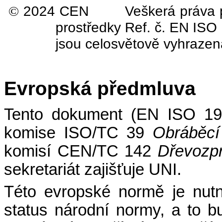
2024 CEN Veškerá práva pro vy
©
prostředky Ref. č. EN IS
jsou celosvětově vyhraze
Evropská předmluva
Tento dokument (EN ISO 190
komise ISO/TC 39
Obráběcí 
komisí CEN/TC 142
Dřevozpr
sekretariát zajišťuje UNI.
Této evropské normě je nutn
status národní normy, a to b