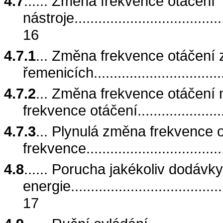
4.7
...... Změna frekvence otáčení
nástroje........................................
16
4.7.1
... Změna frekvence otáčení
řemenicích.................................
4.7.2
... Změna frekvence otáčení
frekvence otáčení.....................
4.7.3
... Plynulá změna frekvence
frekvence....................................
4.8
...... Porucha jakékoliv dodávky
energie.........................................
17