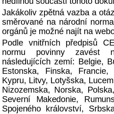
nedílnou součástí tohoto dok
Jakákoliv zpětná vazba a otá
směrované na národní normal
orgánů je možné najít na web
Podle vnitřních předpisů 
normu povinny zavést ná
následujících zemí: Belgie, 
Estonska, Finska, Francie, C
Kypru, Litvy, Lotyšska, Luce
Nizozemska, Norska,
Polska
Severní Makedonie, Rumunsk
Spojeného
království, Srbsk