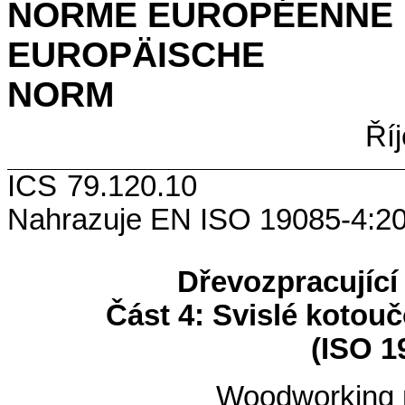
NORME EUROPÉENNE
EUROPÄISCHE
N
Ří
ICS 7
Nahrazuje EN ISO 19085-4:2
Dřevozpracující
Část 4: Svislé kotouč
(ISO 1
Woodworking 