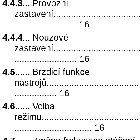
4.4.3
... Provozní
zastavení......................................
......................... 16
4.4.4
... Nouzové
zastavení......................................
......................... 16
4.5
...... Brzdicí funkce
nástrojů........................................
................. 16
4.6
...... Volba
režimu..........................................
............................... 16