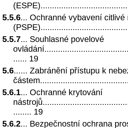
(ESPE)........................................
5.5.6
... Ochranné vybavení citlivé 
(PSPE)........................................
5.5.7
... Souhlasné povelové
ovládání.......................................
...... 19
5.6
...... Zabránění přístupu k ne
částem.......................................
5.6.1
... Ochranné krytování
nástrojů........................................
........ 19
5.6.2
... Bezpečnostní ochrana pros