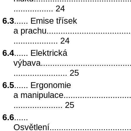
................. 24
6.3
...... Emise třísek
a prachu.......................................
................... 24
6.4
...... Elektrická
výbava.........................................
....................... 25
6.5
...... Ergonomie
a manipulace..................................
..................... 25
6.6
......
Osvětlení......................................