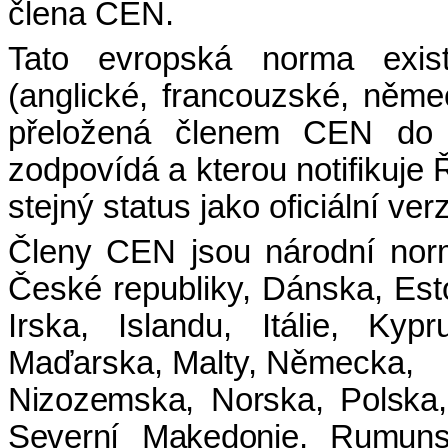
člena CEN.
Tato evropská norma existu
(anglické, francouzské, něm
přeložená členem CEN do j
zodpovídá a kterou notifiku
stejný status jako oficiální ver
Členy CEN jsou národní norm
České republiky, Dánska, Est
Irska, Islandu, Itálie, Kyp
Maďarska, Malty, Německa,
Nizozemska, Norska, Polska,
Severní Makedonie, Rumun