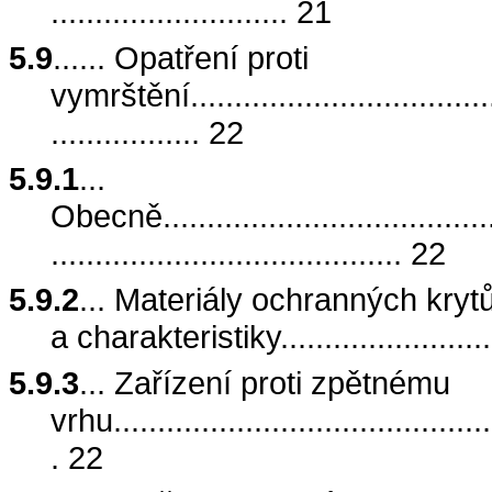
........................... 21
5.9
...... Opatření proti
vymrštění......................................
................. 22
5.9.1
...
Obecně.........................................
........................................ 22
5.9.2
... Materiály ochranných kryt
a charakteristiky............................
5.9.3
... Zařízení proti zpětnému
vrhu............................................
. 22