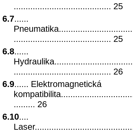
......................................... 25
6.7
......
Pneumatika....................................
......................................... 25
6.8
......
Hydraulika.....................................
......................................... 26
6.9
...... Elektromagnetická
kompatibilita..................................
......... 26
6.10
....
Laser...........................................