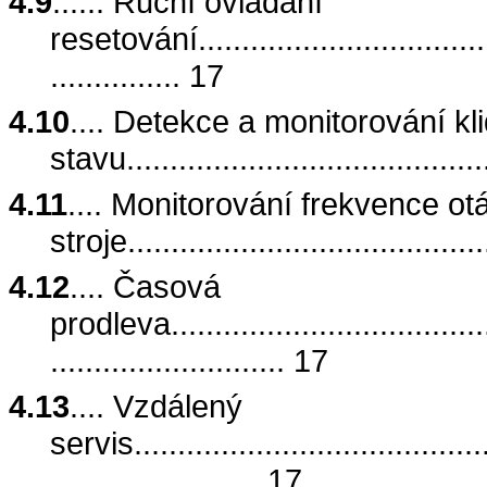
4.9
...... Ruční ovládání
resetování.....................................
............... 17
4.10
.... Detekce a monitorování k
stavu..........................................
4.11
.... Monitorování frekvence ot
stroje........................................
4.12
.... Časová
prodleva.......................................
........................... 17
4.13
.... Vzdálený
servis..........................................
........................ 17