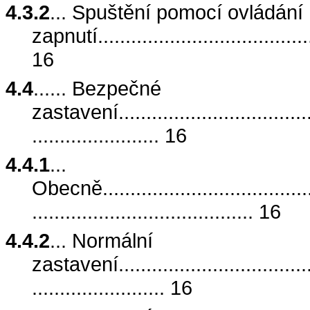
4.3.2
... Spuštění pomocí ovládání
zapnutí.........................................
16
4.4
...... Bezpečné
zastavení......................................
....................... 16
4.4.1
...
Obecně.........................................
........................................ 16
4.4.2
... Normální
zastavení......................................
........................ 16