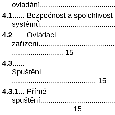
ovládání......................................
4.1
...... Bezpečnost a spolehlivos
systémů......................................
4.2
...... Ovládací
zařízení........................................
......................... 15
4.3
......
Spuštění.......................................
......................................... 15
4.3.1
... Přímé
spuštění.......................................
............................. 15