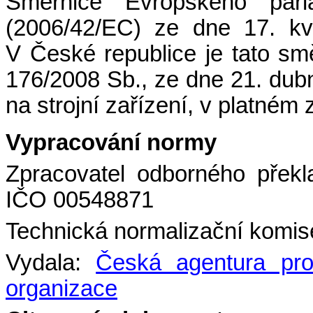
Směrnice Evropského par
(2006/42/EC) ze dne 17. kvě
V České republice je tato sm
176/2008 Sb., ze dne 21. dub
na strojní zařízení, v platném 
Vypracování normy
Zpracovatel odborného překl
IČO 00548871
Technická normalizační komise
Vydala:
Česká agentura pro 
organizace