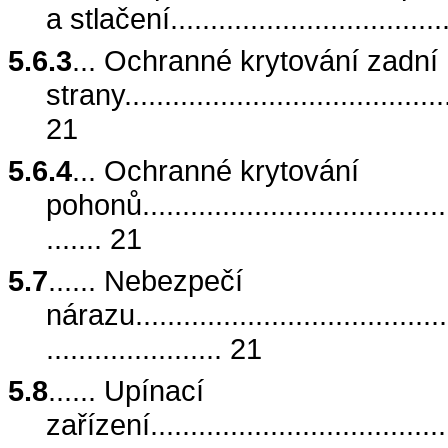
a stlačení....................................
5.6.3
... Ochranné krytování zadní
strany..........................................
21
5.6.4
... Ochranné krytování
pohonů.........................................
....... 21
5.7
...... Nebezpečí
nárazu..........................................
...................... 21
5.8
...... Upínací
zařízení........................................