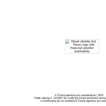
©
Česká agentura pro standardizaci
, 2025
Podle zákona č. 22/1997 Sb. smějí být české technické nor
a rozšiřovány jen se souhlasem
České agentury pro stan