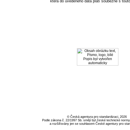
která do uvedeného data platí souběžně s tout
©
Česká agentura pro standardizaci
, 2026
Podle zákona č. 22/1997 Sb. smějí být české technické nor
a rozšiřovány jen se souhlasem
České agentury pro stan