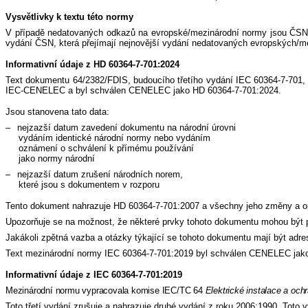
Vysvětlivky k textu této normy
V případě nedatovaných odkazů na evropské/mezinárodní normy jsou ČSN uv
vydání ČSN, která přejímají nejnovější vydání nedatovaných evropských/
Informativní údaje z HD 60364-7-701:2024
Text dokumentu 64/2382/FDIS, budoucího třetího vydání IEC 60364-7-701,
IEC-CENELEC a byl schválen CENELEC jako HD 60364-7-701:2024.
Jsou stanovena tato data:
–
nejzazší datum zavedení dokumentu na národní úrovni
vydáním identické národní normy nebo vydáním
oznámení o schválení k přímému používání
jako normy národní
–
nejzazší datum zrušení národních norem,
které jsou s dokumentem v rozporu
Tento dokument nahrazuje HD 60364-7-701:2007 a všechny jeho změny a opr
Upozorňuje se na možnost, že některé prvky tohoto dokumentu mohou být p
Jakákoli zpětná vazba a otázky týkající se tohoto dokumentu mají být ad
Text mezinárodní normy IEC 60364-7-701:2019 byl schválen CENELEC jako 
Informativní údaje z IEC 60364-7-701:2019
Mezinárodní normu vypracovala komise IEC/TC 64
Elektrické instalace a oc
Toto třetí vydání zrušuje a nahrazuje druhé vydání z roku 2006:1990. Toto v