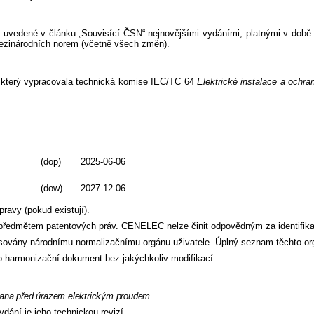
edené v článku „Souvisící ČSN“ nejnovějšími vydáními, platnými v době sc
mezinárodních norem (včetně všech změn).
 který vypracovala technická komise IEC/TC 64
Elektrické instalace a ochr
(dop)
2025-06-06
(dow)
2027-12-06
avy (pokud existují).
ředmětem patentových práv. CENELEC nelze činit odpovědným za identifikac
resovány národnímu normalizačnímu orgánu uživatele. Úplný seznam těchto 
harmonizační dokument bez jakýchkoliv modifikací.
hrana před úrazem elektrickým proudem
.
ydání je jeho technickou revizí.