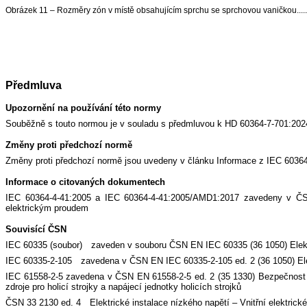
Obrázek 11 – Rozměry zón v místě obsahujícím sprchu se sprchovou vaničkou................
Předmluva
Upozornění na používání této normy
Souběžně s touto normou je v souladu s předmluvou k HD 60364-7-701:2024
Změny proti předchozí normě
Změny proti předchozí normě jsou uvedeny v článku Informace z IEC 60364
Informace o citovaných dokumentech
IEC 60364-4-41:2005 a IEC 60364-4-41:2005/AMD1:2017 zavedeny v ČSN 
elektrickým proudem
Souvisící ČSN
IEC 60335 (soubor) zaveden v souboru ČSN EN IEC 60335 (36 1050) Elekt
IEC 60335-2-105 zavedena v ČSN EN IEC 60335-2-105 ed. 2 (36 1050) Elek
IEC 61558-2-5 zavedena v ČSN EN 61558-2-5 ed. 2 (35 1330) Bezpečnost tra
zdroje pro holicí strojky a napájecí jednotky holicích strojků
ČSN 33 2130 ed. 4 Elektrické instalace nízkého napětí – Vnitřní elektrick