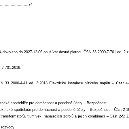
..................... 24
 dovoleno do 2027-12-06 používat dosud platnou ČSN 33 2000-7-701 ed. 2 z
-7-701:2019.
33 2000-4-41 ed. 3:2018 Elektrické instalace nízkého napětí – Část 4-4
rické spotřebiče pro domácnost a podobné účely – Bezpečnost
trické spotřebiče pro domácnost a podobné účely – Bezpečnost – Část 2-10
nsformátorů, tlumivek, napájecích zdrojů a jejich kombinací – Část 2-5: Zvl
é rozvody