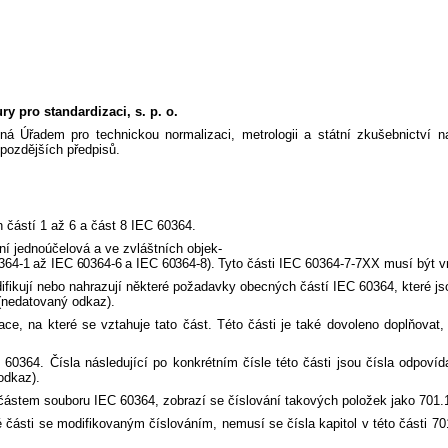
y pro standardizaci, s. p. o.
ená Úřadem pro technickou normalizaci, metrologii a státní zkušebnictví
pozdějších předpisů.
 částí 1 až 6 a část 8 IEC 60364.
í jednoúčelová a ve zvláštních objek-
364-1 až IEC 60364-6 a IEC 60364-8).
Tyto části IEC 60364-7-7XX musí být v
fikují nebo nahrazují některé požadavky obecných částí IEC 60364, které jso
 (nedatovaný odkaz).
alace, na které se vztahuje tato část. Této části je také dovoleno doplňova
60364. Čísla následující po konkrétním čísle této části jsou čísla odpovíd
odkaz).
částem souboru IEC 60364, zobrazí se číslování takových položek jako 701.1
 části se modifikovaným číslováním, nemusí se čísla kapitol v této části 7