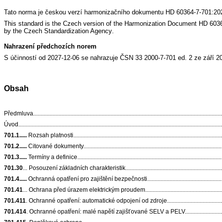
Tato norma je českou verzí harmonizačního dokumentu HD 60364-7-701:2024
This standard is the Czech version of the Harmonization Document HD 603
by the
Czech Standardization Agency
.
Nahrazení předchozích norem
S účinností od 2027-12-06 se nahrazuje ČSN 33 2000-7-701 ed. 2 ze září 2
Obsah
Předmluva...............................................................................................................................
Úvod........................................................................................................................................
701.1.....
Rozsah platnosti.....................................................................................................
701.2.....
Citované dokumenty...............................................................................................
701.3.....
Termíny a definice...................................................................................................
701.30
... Posouzení základních charakteristik......................................................................
701.4.....
Ochranná opatření pro zajištění bezpečnosti.........................................................
701.41
... Ochrana před úrazem elektrickým proudem..........................................................
701.411
. Ochranné opatření: automatické odpojení od zdroje.............................................
701.414
. Ochranné opatření: malé napětí zajišťované SELV a PELV..................................