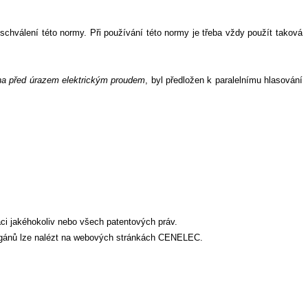
hválení této normy. Při používání této normy je třeba vždy použít taková
ana před úrazem elektrickým proudem
, byl předložen k paralelnímu hlasování
i jakéhokoliv nebo všech patentových práv.
orgánů lze nalézt na webových stránkách CENELEC.