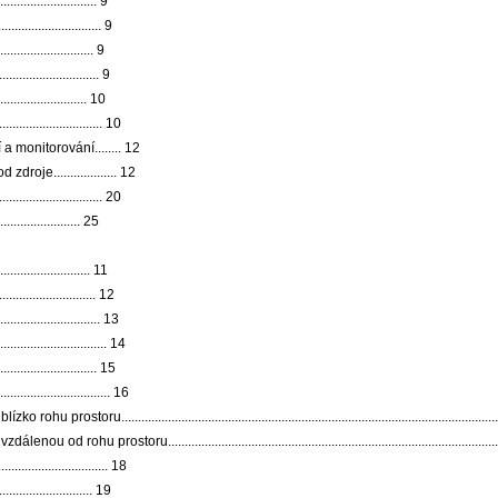
........................... 9
.......................... 9
........................... 9
.......................... 9
.......................... 10
......................... 10
a monitorování........ 12
je................... 12
................................ 20
......................... 25
....................... 11
....................... 12
...................... 13
...................... 14
...................... 15
..................... 16
..............................................................................................................
...........................................................................................................
..................... 18
....................... 19