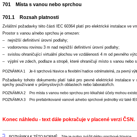
701 Místa s vanou nebo sprchou
701.1 Rozsah platnosti
Zvláštní požadavky této části IEC 60364 platí pro elektrické instalace ve v
Prostor s vanou a/nebo sprchou je omezen:
–
nejnižší definitivní úrovní podlahy;
–
vodorovnou rovinou 3 m nad nejnižší definitivní úrovní podlahy;
–
svislou ohraničující virtuální plochou ve vzdálenosti 4 m od pevného vý
–
výplní ve zdech, podlaze a stropě, které ohraničují místo s vanou nebo
POZNÁMKA 1 Je-li sprchová hlavice a flexibilní hadice odnímatelná, za pevný výtok
Požadavky tohoto dokumentu platí také pro pevné elektrické instalace v 
sprchy používané v průmyslových oblastech nebo laboratořích.
POZNÁMKA 2 Pro místa s vanou nebo sprchou pro lékařské účely mohou existov
POZNÁMKA 3 Pro prefabrikované vanové a/nebo sprchové jednotky viz také IE
Konec náhledu - text dále pokračuje v placené verzi ČSN.
*)
POZNÁMKA K TÉTO NORMĚ Zde je nutno zvážit délku sprchové hlavice