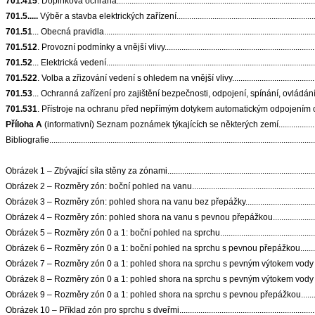
701.415
. Doplňková ochrana................................................................................................
701.5.....
Výběr a stavba elektrických zařízení......................................................................
701.51
... Obecná pravidla.....................................................................................................
701.512
. Provozní podmínky a vnější vlivy...........................................................................
701.52
... Elektrická vedení...................................................................................................
701.522
. Volba a zřizování vedení s ohledem na vnější vlivy.............................................
701.53
... Ochranná zařízení pro zajištění bezpečnosti, odpojení, spínání, ovládání 
701.531
. Přístroje na ochranu před nepřímým dotykem automatickým odpojením od zdro
Příloha A
(informativní) Seznam poznámek týkajících se některých zemí
................
Bibliografie.............................................................................................................................
Obrázek 1 – Zbývající síla stěny za zónami..........................................................................
Obrázek 2 – Rozměry zón: boční pohled na vanu................................................................
Obrázek 3 – Rozměry zón: pohled shora na vanu bez přepážky.........................................
Obrázek 4 – Rozměry zón: pohled shora na vanu s pevnou přepážkou..............................
Obrázek 5 – Rozměry zón 0 a 1: boční pohled na sprchu....................................................
Obrázek 6 – Rozměry zón 0 a 1: boční pohled na sprchu s pevnou přepážkou...................
Obrázek 7 – Rozměry zón 0 a 1: pohled shora na sprchu s pevným výtokem vody blízko rohu prostoru............
Obrázek 8 – Rozměry zón 0 a 1: pohled shora na sprchu s pevným výtokem vody vzdálenou od rohu prostoru..
Obrázek 9 – Rozměry zón 0 a 1: pohled shora na sprchu s pevnou přepážkou..................
Obrázek 10 – Příklad zón pro sprchu s dveřmi.....................................................................