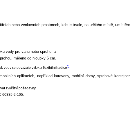
nitřních nebo venkovních prostorech, kde je trvale, na určitém místě, umístě
toku vody pro vanu nebo sprchu; a
 sprchou, měřeno do hloubky 6 cm.
*)
 vody se považuje výtok z flexibilní hadice
.
mobilních aplikacích, například karavany, mobilní domy, sprchové kontejn
at zvláštní požadavky.
C 60335-2-105.