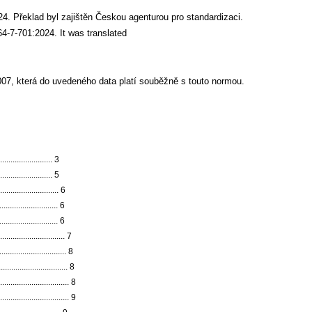
. Překlad byl zajištěn Českou agenturou pro standardizaci.
64-7-701:2024.
It was translated
007, která do uvedeného data platí souběžně s touto normou.
......................... 3
.......................... 5
........................... 6
.......................... 6
.......................... 6
.......................... 7
......................... 8
.......................... 8
......................... 8
........................ 9