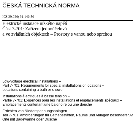
ČESKÁ TECHNICKÁ NORMA
ICS 29.020; 91.140.50
Elektrické instalace nízkého napětí –
Část 7-701: Zařízení jednoúčelová
a ve zvláštních objektech –
Prostory s vanou nebo sprchou
Low-voltage electrical installations –
Part 7-701: Requirements for special installations or locations –
Locations containing a bath or shower
Installations électriques à basse tension –
Partie 7-701: Exigences pour les installations et emplacements spéciaux –
Emplacements contenant une baignoire ou une douche
Errichten von Niederspannungsanlagen –
Teil 7-701: Anforderungen für Betriebsstätten, Räume und Anlagen besonderer Ar
Orte mit Badewanne oder Dusche