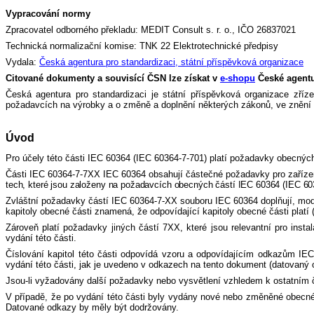
Vypracování normy
Zpracovatel odborného překladu: MEDIT Consult s. r. o., IČO 26837021
Technická normalizační komise: TNK 22 Elektrotechnické předpisy
Vydala:
Česká agentura pro standardizaci, státní příspěvková organizace
Citované dokumenty a souvisící ČSN lze získat v
e-shopu
České agentur
Česká agentura pro standardizaci je státní příspěvková organizace zříz
požadavcích na výrobky a o změně a doplnění některých zákonů, ve znění 
Úvod
Pro účely této části IEC 60364 (IEC 60364-7-701) platí požadavky obecných
Části IEC 60364-7-7XX IEC 60364 obsahují částečné požadavky pro zařízen
tech, které jsou založeny na požadavcích obecných částí IEC 60364 (IEC 60
Zvláštní požadavky částí IEC 60364-7-XX souboru IEC 60364 doplňují, modi
kapitoly obecné části znamená, že odpovídající kapitoly obecné části platí
Zároveň platí požadavky jiných částí 7XX, které jsou relevantní pro inst
vydání této části.
Číslování kapitol této části odpovídá vzoru a odpovídajícím odkazům IEC 
vydání této části, jak je uvedeno v odkazech na tento dokument (datovaný 
Jsou-li vyžadovány další požadavky nebo vysvětlení vzhledem k ostatním 
V případě, že po vydání této části byly vydány nové nebo změněné obecné
Datované odkazy by měly být dodržovány.