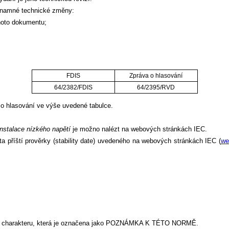
znamné technické změny:
ohoto dokumentu;
FDIS
Zpráva o hlasování
64/2382/FDIS
64/2395/RVD
ě o hlasování ve výše uvedené tabulce.
instalace nízkého napětí
je možno nalézt na webových stránkách IEC.
příští prověrky (stability date) uvedeného na webových stránkách IEC (
we
ího charakteru, která je označena jako POZNÁMKA K TÉTO NORMĚ.