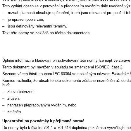
Toto vydání obsahuje v porovnání s předchozím vydáním dále uvedené vý
– rozsah platnosti obsahuje upřesnění, která jsou relevantní pro použití t
– je upraven popis zón;
– jsou definovány relevantní termíny.
Text této normy se zakládá na těchto dokumentech:
Úplnou informaci o hlasování při schvalování této normy lze najít ve zpráv
Tento dokument byl navržen v souladu se směrnicemi ISO/IEC, část 2.
Seznam všech částí souboru IEC 60364 se společným názvem
Elektrické 
Komise rozhodla, že obsah tohoto dokumentu zůstane nezměněn až do data 
buď:
–
znovu potvrzen,
–
zrušen,
–
nahrazen přepracovaným vydáním, nebo
–
změněn.
Upozornění na poznámky k přejímané normě
Do normy byla k článku 701.1 a 701.414 doplněna poznámka vysvětlujíc