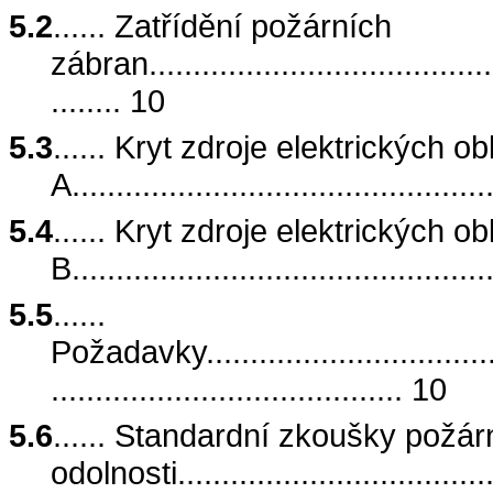
5.2
...... Zatřídění požárních
zábran..........................................
........ 10
5.3
...... Kryt zdroje elektrických ob
A...............................................
5.4
...... Kryt zdroje elektrických ob
B...............................................
5.5
......
Požadavky.....................................
........................................ 10
5.6
...... Standardní zkoušky požár
odolnosti......................................