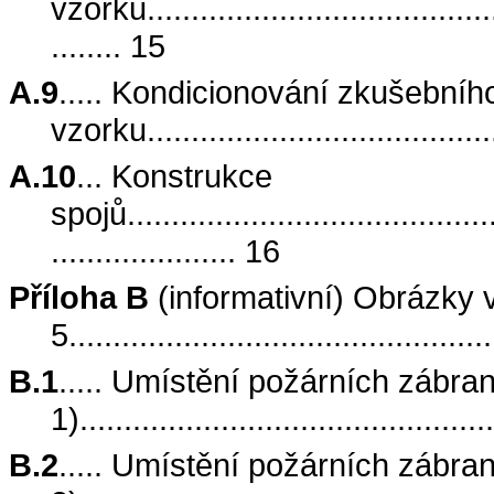
vzorku..........................................
........ 15
A.9
..... Kondicionování zkušebníh
vzorku.........................................
A.10
... Konstrukce
spojů...........................................
..................... 16
Příloha B
(informativní) Obrázky v
5...............................................
B.1
..... Umístění požárních zábran
1)..............................................
B.2
..... Umístění požárních zábran