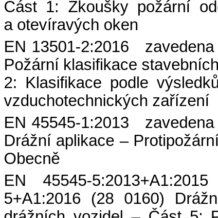
Část 1: Zkoušky požární odo
a otevíravých oken
EN 13501-2:2016 zavedena 
Požární klasifikace stavebníc
2: Klasifikace podle výsled
vzduchotechnických zařízení
EN 45545-1:2013 zavedena 
Drážní aplikace – Protipožárn
Obecně
EN 45545-5:2013+A1:20
5+A1:2016 (28 0160) Drážní
drážních vozidel – Část 5: 