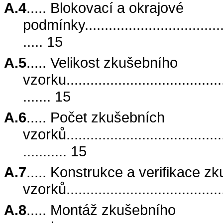
A.4
..... Blokovací a okrajové
podmínky.......................................
..... 15
A.5
..... Velikost zkušebního
vzorku..........................................
....... 15
A.6
..... Počet zkušebních
vzorků..........................................
........... 15
A.7
..... Konstrukce a verifikace z
vzorků........................................
A.8
..... Montáž zkušebního