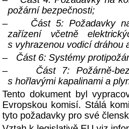
požární bezpečnosti;
–
Část
5: Požadavky na 
zařízení včetně elektrick
s vyhrazenou vodicí dráhou 
–
Část 6: Systémy protipožárn
–
Část 7: Požárně-bez
s hořlavými kapalinami a plyn
Tento dokument byl vyprac
Evropskou komisí. Stálá ko
tyto požadavky pro své člensk
Vztah k legislativě EU viz info