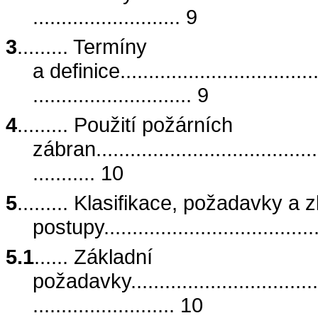
.......................... 9
3
......... Termíny
a definice.....................................
............................ 9
4
......... Použití požárních
zábran..........................................
........... 10
5
......... Klasifikace, požadavky a
postupy.......................................
5.1
...... Základní
požadavky.....................................
......................... 10