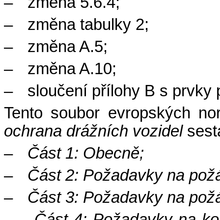
–
změna 5.6.4;
–
změna tabulky 2;
–
změna A.5;
–
změna A.10;
–
sloučení přílohy B s prvky 
Tento soubor evropských n
ochrana drážních vozidel
sestá
–
Část 1: Obecně;
–
Část 2: Požadavky na požár
–
Část 3: Požadavky na požá
–
Část 4: Požadavky na kon