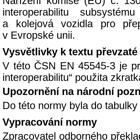
Nařízení komise (EU) č. 130
interoperabilitu subsystém
a kolejová vozidla pro pře
v Evropské unii.
Vysvětlivky k textu převzat
V této ČSN EN 45545-3 je pr
interoperabilitu“ použita zkratk
Upozornění na národní poz
Do této normy byla do tabulk
Vypracování normy
Zpracovatel odborného překla