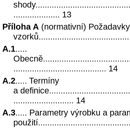
shody...........................................
.................... 13
Příloha A
(normativní) Požadavky
vzorků......................................
A.1
.....
Obecně.........................................
........................................ 14
A.2
..... Termíny
a definice.....................................
.......................... 14
A.3
..... Parametry výrobku a par
použití........................................