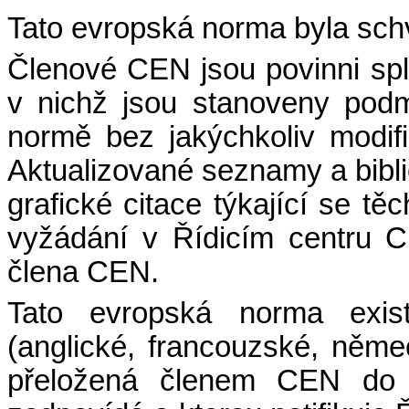
Tato evropská norma byla sc
Členové CEN jsou povinni sp
v nichž jsou stanoveny podm
normě bez jakýchkoliv modifi
Aktualizované seznamy a bibli
grafické citace týkající se t
vyžádání v Řídicím centru 
člena CEN.
Tato evropská norma existu
(anglické, francouzské, něm
přeložená členem CEN do j