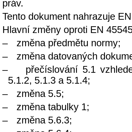
práv.
Tento dokument nahrazuje EN
Hlavní změny oproti EN 45545-
–
změna předmětu normy;
–
změna datovaných dokume
–
přečíslování 5.1 vzhled
5.1.2, 5.1.3 a 5.1.4;
–
změna 5.5;
–
změna tabulky 1;
–
změna 5.6.3;