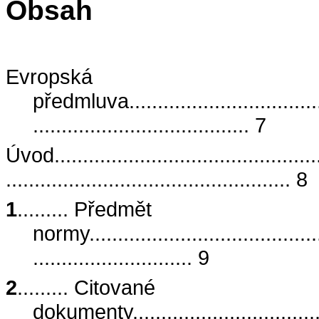
Obsah
Evropská
předmluva.....................................
...................................... 7
Úvod................................................
.................................................. 8
1
......... Předmět
normy...........................................
............................ 9
2
......... Citované
dokumenty.....................................