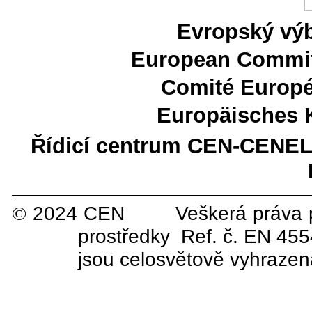
Evropský výb
European Committ
Comité Europé
Europäisches 
Řídicí centrum CEN-CENE
2024 CEN Veškerá práva pro vy
©
prostředky Ref. č. EN 45
jsou celosvětově vyhraze