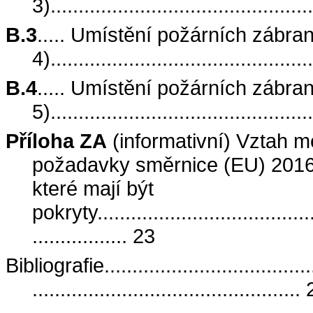
3)..............................................
B.3
..... Umístění požárních zábran
4)..............................................
B.4
..... Umístění požárních zábran
5)..............................................
Příloha ZA
(informativní) Vztah 
požadavky směrnice (EU) 2016
které mají být
pokryty.........................................
................. 23
Bibliografie........................................
................................................