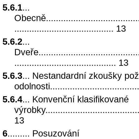
5.6.1
...
Obecně.........................................
........................................ 13
5.6.2
...
Dveře...........................................
......................................... 13
5.6.3
... Nestandardní zkoušky pož
odolnosti.....................................
5.6.4
... Konvenční klasifikované
výrobky........................................
13
6
......... Posuzování