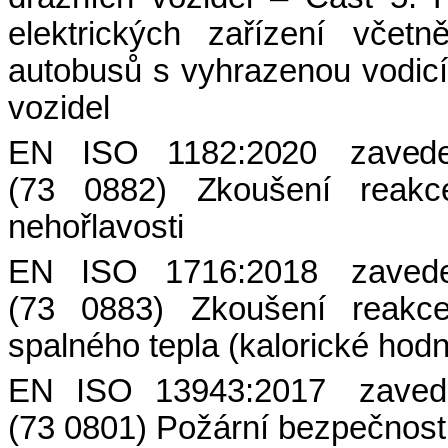
elektrických zařízení včetně
autobusů s vyhrazenou vodic
vozidel
EN ISO 1182:2020 zave
(73 0882) Zkoušení reak
nehořlavosti
EN ISO 1716:2018 zave
(73 0883) Zkoušení reakc
spalného tepla (kalorické hodn
EN ISO 13943:2017 zave
(73 0801) Požární bezpečnost