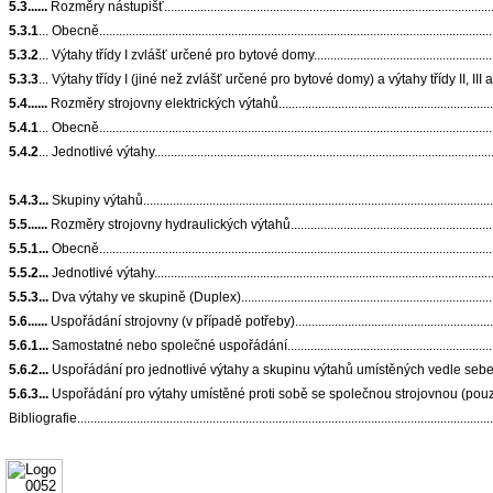
5.3......
Rozměry nástupišť........................................................................................................
5.3.1
... Obecně........................................................................................................................
5.3.2
... Výtahy třídy I zvlášť určené pro bytové domy................................................................
5.3.3
... Výtahy třídy I (jiné než zvlášť určené pro bytové domy) a výtahy třídy II, III a VI.............
5.4......
Rozměry strojovny elektrických výtahů..........................................................................
5.4.1
... Obecně........................................................................................................................
5.4.2
... Jednotlivé výtahy.........................................................................................................
5.4.3...
Skupiny výtahů.............................................................................................................
5.5......
Rozměry strojovny hydraulických výtahů........................................................................
5.5.1...
Obecně........................................................................................................................
5.5.2...
Jednotlivé výtahy.........................................................................................................
5.5.3...
Dva výtahy ve skupině (Duplex)....................................................................................
5.6......
Uspořádání strojovny (v případě potřeby)......................................................................
5.6.1
...
Samostatné nebo společné uspořádání.........................................................................
5.6.2...
Uspořádání pro jednotlivé výtahy a skupinu výtahů umístěných vedle sebe se spo
5.6.3...
Uspořádání pro výtahy umístěné proti sobě se společnou strojovnou (pouze u elekt
Bibliografie...............................................................................................................................