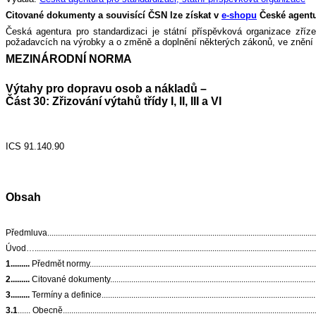
Citované dokumenty a souvisící ČSN lze získat v
e-shopu
České agentur
Česká agentura pro standardizaci je státní příspěvková organizace zříz
požadavcích na výrobky a o změně a doplnění některých zákonů, ve znění 
MEZINÁRODNÍ NORMA
Výtahy pro dopravu osob a nákladů 
Část 30: Zřizování výtahů třídy I, II, III a VI
Opravená verze
ICS 91.140.90
Obsah
Předmluva.................................................................................................................................
Úvod….......................................................................................................................................
1.........
Předmět normy...............................................................................................................
2.........
Citované dokumenty.......................................................................................................
3.........
Termíny a definice.........................................................................................................
3.1
...... Obecně.........................................................................................................................