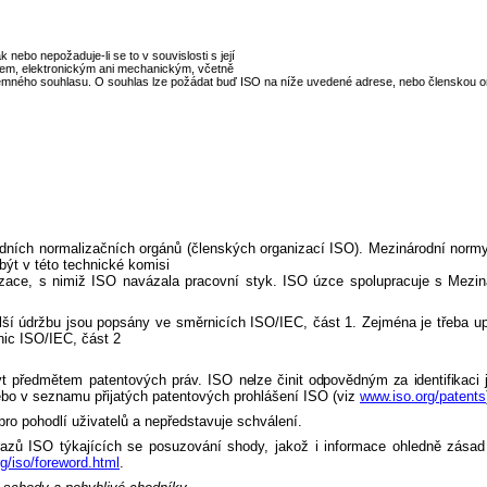
 nebo nepožaduje-li se to v souvislosti s její
bem, elektronickým ani mechanickým, včetně
ísemného souhlasu. O souhlas lze požádat buď ISO na níže uvedené adrese, nebo členskou o
rodních normalizačních orgánů (členských organizací ISO). Mezinárodní norm
být v této technické komisi
izace, s nimiž ISO navázala pracovní styk. ISO úzce spolupracuje s Mezin
lší údržbu jsou popsány ve směrnicích ISO/IEC, část 1. Zejména je třeba upo
směrnic ISO/IEC, část 2
ýt předmětem patentových práv. ISO
nelze činit odpovědným za identifikac
bo v seznamu přijatých patentových prohlášení ISO (viz
www.iso.org/patents
ro pohodlí uživatelů a nepředstavuje schválení.
azů ISO týkajících se posuzování shody, jakož i informace ohledně zásad
g/iso/foreword.html
.