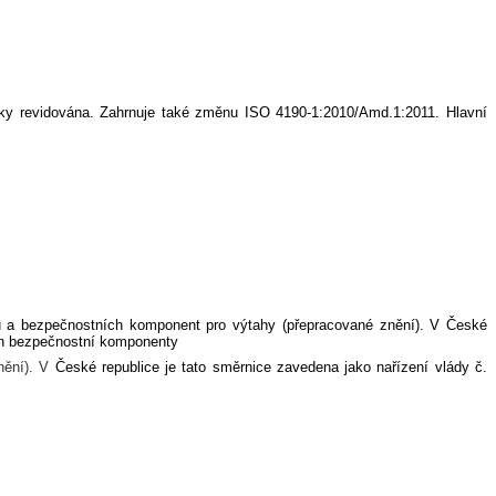
icky revidována. Zahrnuje také změnu ISO 4190-1:2010/Amd.1:2011. Hlavní
hů a bezpečnostních komponent pro výtahy (přepracované znění)
. V České
ich bezpečnostní komponenty
ění). V
České republice je tato směrnice zavedena jako nařízení vlády č.