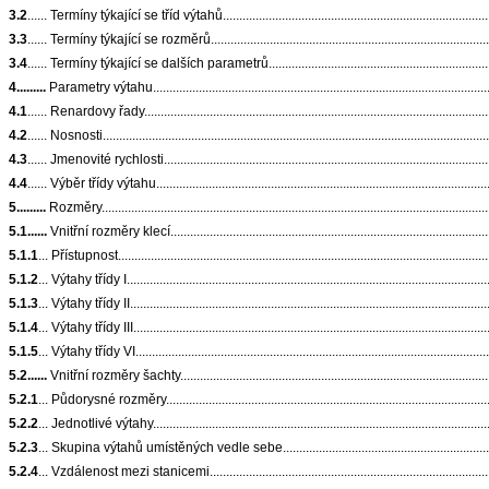
3.2
...... Termíny týkající se tříd výtahů.......................................................................................
3.3
...... Termíny týkající se rozměrů...........................................................................................
3.4
...... Termíny týkající se dalších parametrů............................................................................
4.........
Parametry výtahu..........................................................................................................
4.1
...... Renardovy řady............................................................................................................
4.2
...... Nosnosti.......................................................................................................................
4.3
...... Jmenovité rychlosti.......................................................................................................
4.4
...... Výběr třídy výtahu........................................................................................................
5.........
Rozměry.......................................................................................................................
5.1......
Vnitřní rozměry klecí.....................................................................................................
5.1.1
... Přístupnost..................................................................................................................
5.1.2
... Výtahy třídy I................................................................................................................
5.1.3
... Výtahy třídy II...............................................................................................................
5.1.4
... Výtahy třídy III..............................................................................................................
5.1.5
... Výtahy třídy VI.............................................................................................................
5.2......
Vnitřní rozměry šachty..................................................................................................
5.2.1
... Půdorysné rozměry.......................................................................................................
5.2.2
... Jednotlivé výtahy.........................................................................................................
5.2.3
... Skupina výtahů umístěných vedle sebe.........................................................................
5.2.4
... Vzdálenost mezi stanicemi...........................................................................................