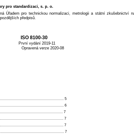
y pro standardizaci, s. p. o.
ená Úřadem pro technickou normalizaci, metrologii a státní zkušebnictví
pozdějších předpisů.
– ISO 8100-30
První vydání 2019-11
 2020-08
..................................................................... 5
..................................................................... 6
.................................................................. 7
................................................................. 7
................................................................... 7
...................................................................... 7