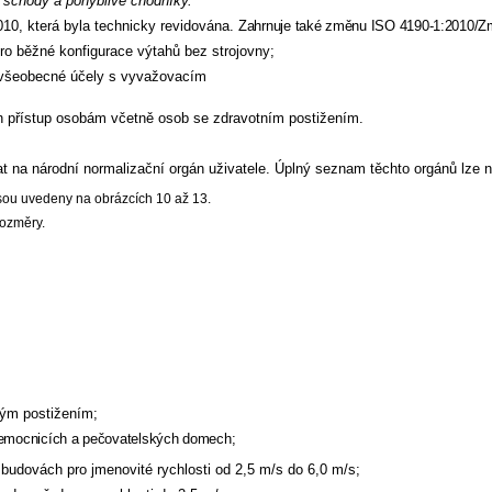
 schody a pohyblivé chodníky.
10, která byla technicky revidována.
Zahrnuje také změnu ISO 4190-1:2010/Zm
pro běžné konfigurace výtahů bez strojovny;
o všeobecné účely s vyvažovacím
n přístup osobám včetně osob se zdravotním postižením.
 na národní normalizační orgán uživatele. Úplný seznam těchto orgánů lze 
ou uvedeny na obrázcích 10 až 13.
ozměry.
sným postižením;
nemocnicích a pečovatelských domech;
udovách pro jmenovité rychlosti od 2,5 m/s do 6,0 m/s;