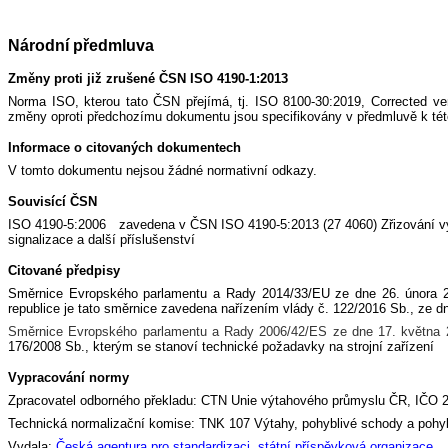
Národní předmluva
Změny proti již zrušené ČSN ISO 4190-1:2013
Norma ISO, kterou tato ČSN přejímá, tj. ISO 8100-30:2019, Corrected ve
změny oproti předchozímu dokumentu jsou specifikovány v předmluvě k té
Informace o citovaných dokumentech
V tomto dokumentu nejsou žádné normativní odkazy.
Souvisící ČSN
ISO 4190-5:2006 zavedena v ČSN ISO 4190-5:2013 (27 4060) Zřizování výt
signalizace a další příslušenství
Citované předpisy
Směrnice Evropského parlamentu a Rady 2014/33/EU ze dne 26. února
republice je tato směrnice zavedena nařízením vlády č. 122/2016 Sb., ze 
Směrnice Evropského parlamentu a Rady 2006/42/ES ze dne 17. května 2
176/2008 Sb., kterým se stanoví technické požadavky na strojní zařízení
Vypracování normy
Zpracovatel odborného překladu: CTN Unie výtahového průmyslu ČR, IČO 
Technická normalizační komise: TNK 107 Výtahy, pohyblivé schody a pohy
Vydala:
Česká agentura pro standardizaci, státní příspěvková organizace