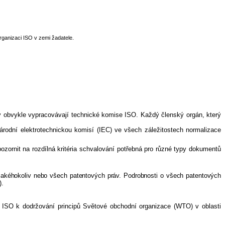
rganizaci ISO v zemi žadatele.
y obvykle vypracovávají technické komise ISO. Každý členský orgán, který
árodní elektrotechnickou komisí (IEC) ve všech záležitostech normalizace
zornit na rozdílná kritéria schvalování potřebná pro různé typy dokumentů
i jakéhokoliv nebo všech patentových práv. Podrobnosti o všech patentových
).
 ISO k dodržování principů Světové obchodní organizace (WTO) v oblasti