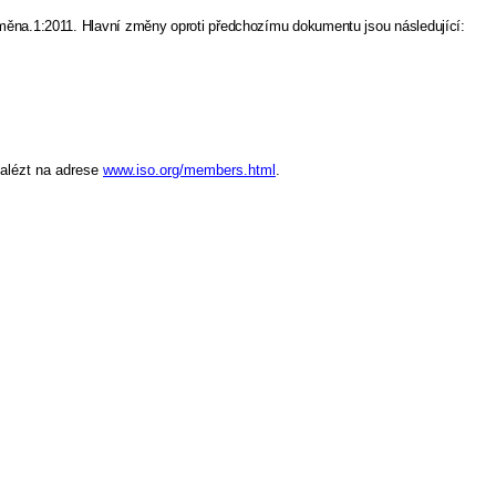
ěna.1:2011. Hlavní změny oproti předchozímu dokumentu jsou následující:
nalézt na adrese
www.iso.org/members.html
.