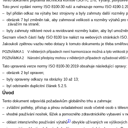
Tento dokument připravila technická komise ISO/TC 178,
Výtahy, pohyblivé
Toto první vydání normy ISO 8100-30 ruší a nahrazuje normu ISO 4190-1:20
–
byl přidán odkaz na výtahy bez strojovny a byly zahrnuty další rozměry 
–
obrázek 7 byl změněn tak, aby zahrnoval velikosti a rozměry výtahů pr
závažím na straně;
–
byly zahrnuty některé nové a revidované rozměry kabin, aby byl umožně
Seznam všech částí řady ISO 8100 lze nalézt na webových stránkách ISO.
Jakoukoli zpětnou vazbu nebo dotazy k tomuto dokumentu je třeba směřovat
POZNÁMKA 1 V některých případech není harmonizace možná a tyto velikosti js
POZNÁMKA 2 Národní předpisy mohou v některých případech vyžadovat větší r
Tato upravená verze normy ISO 8100-30:2019 obsahuje následující opravy:
–
obrázek 2 byl opraven;
–
byly opraveny odkazy na obrázky 10 až 13;
–
byl odstraněn duplicitní článek 5.2.5.
Úvod
Tento dokument odpovídá požadavkům globálního trhu a zahrnuje:
–
zvláštní potřeby, přístup a plnou ovladatelnost osob včetně osob s těle
–
vhodné používání nosítek, lůžek a pomocného zdravotnického vybavení v 
1)
–
oblast intenzivního používání výtahů
obvykle užívaných ve výškových b