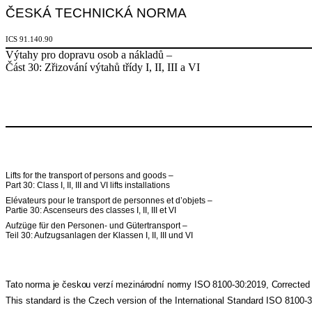
ČESKÁ TECHNICKÁ NORMA
ICS 91.140.90
Výtahy pro dopravu osob a nákladů –
Část 30: Zřizování výtahů třídy I, II, III a VI
Lifts for the transport of persons and goods –
Part 30: Class I, II, III and VI lifts installations
Elévateurs pour le transport de personnes et d’objets –
Partie 30: Ascenseurs des classes I, II, III et VI
Aufzüge für den Personen- und Gütertransport –
Teil 30: Aufzugsanlagen der Klassen I, II, III und VI
Tato norma je českou verzí mezinárodní normy ISO 8100-30:2019, Corrected v
This standard is the Czech version of the International Standard ISO 8100-3