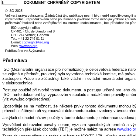
DOKUMENT CHRÁNĚNÝ COPYRIGHTEM
© ISO 2025
Veškerá práva vyhrazena. Žádná část této publikace nesmí být, není-li specifikováno jinak
implementací, reprodukována nebo používána v jakékoliv formě nebo jakýmkoliv způso
pořizování fotokopií nebo zveřejňování na internetu nebo intranetu, bez předchozího p
ISO copyright office
CP 401
Ch. de Blandonnet 8
·
CH-1214 Vernier, Geneva
Tel.: + 41 22 749 01 11
E-mail:
copyright@iso.org
Web:
www.iso.org
Publikováno ve Švýcarsku
Předmluva
ISO (Mezinárodní organizace pro normalizaci) je celosvětová federace ná
se zajímá o předmět, pro který byla vytvořena technická komise, má právo 
zastoupen. Práce se zúčastňují také vládní i nevládní mezinárodní organ
v elektrotechnice.
Postupy použité při tvorbě tohoto dokumentu a postupy určené pro jeho da
ISO. Tento dokument byl vypracován v souladu s redakčními pravidly 
(viz www.iso.org/directives).
Upozorňuje se na možnost, že některé prvky tohoto dokumentu mohou b
právech zjištěných při vypracování dokumentu budou uvedeny v úvodu a/ne
Jakýkoli obchodní název použitý v tomto dokumentu je informace uvedená p
Vysvětlení dobrovolné povahy norem, význam specifických termínů a výr
technických překážek obchodu (TBT) je možné nalézt na adrese
www.iso.or