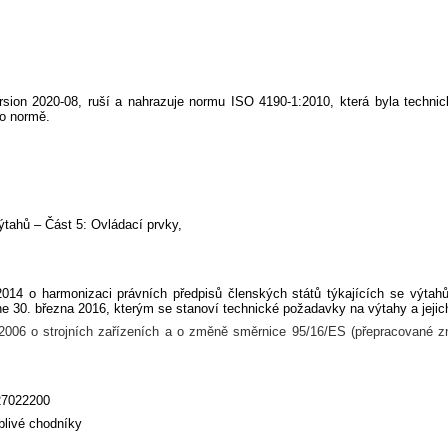
rsion 2020-08, ruší a nahrazuje normu ISO 4190-1:2010, která byla techn
to normě.
ahů – Část 5: Ovládací prvky,
 2014
o harmonizaci právních předpisů členských států týkajících se výta
dne 30. března 2016, kterým se stanoví technické požadavky na výtahy a jej
006 o strojních zařízeních a o změně směrnice 95/16/ES (přepracované zn
27022200
blivé chodníky