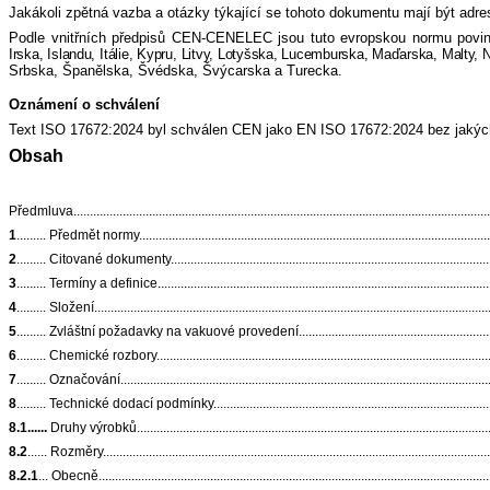
Jakákoli zpětná vazba a otázky týkající se tohoto dokumentu mají být ad
Podle vnitřních předpisů CEN-CENELEC jsou tuto evropskou normu povinny
Irska, Islandu, Itálie, Kypru, Litvy, Lotyšska, Lucemburska, Maďarska, Malt
Srbska, Španělska, Švédska, Švýcarska a Turecka.
Oznámení o schválení
Text ISO 17672:2024 byl schválen CEN jako EN ISO 17672:2024 bez jakých
Obsah
Předmluva.................................................................................................................................
1
......... Předmět normy..............................................................................................................
2
......... Citované dokumenty......................................................................................................
3
......... Termíny a definice.........................................................................................................
4
......... Složení..........................................................................................................................
5
......... Zvláštní požadavky na vakuové provedení......................................................................
6
......... Chemické rozbory..........................................................................................................
7
......... Označování...................................................................................................................
8
......... Technické dodací podmínky...........................................................................................
8.1......
Druhy výrobků...............................................................................................................
8.2
...... Rozměry........................................................................................................................
8.2.1
... Obecně.........................................................................................................................