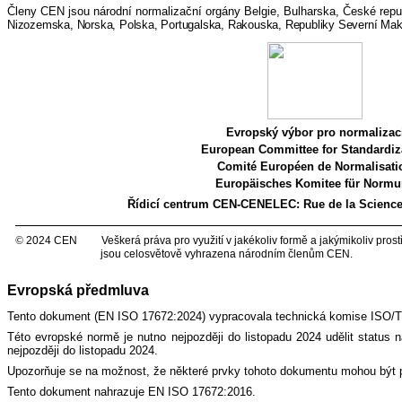
Členy CEN jsou národní normalizační orgány Belgie, Bulharska, České repub
Nizozemska, Norska, Polska, Portugalska, Rakouska, Republiky Severní Ma
Evropský výbor pro normalizac
European Committee for Standardiz
Comité Européen de Normalisati
Europäisches Komitee für Norm
Řídicí centrum CEN-CENELEC:
Rue de la Science
©
2024 CEN Veškerá práva pro využití v jakékoliv formě a jakýmikoliv 
jsou celosvětově vyhrazena národním členům CEN.
Evropská předmluva
Tento dokument (EN ISO 17672:2024) vypracovala technická komise ISO/
Této evropské normě je nutno nejpozději do listopadu 2024 udělit status 
nejpozději do listopadu 2024.
Upozorňuje se na možnost, že některé prvky tohoto dokumentu mohou být p
Tento dokument nahrazuje EN ISO 17672:2016.