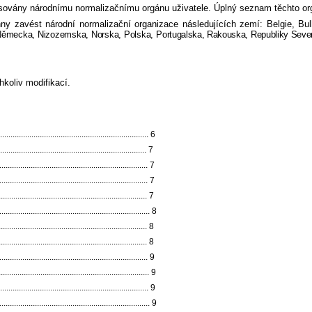
resovány národnímu normalizačnímu orgánu uživatele. Úplný seznam těchto o
 zavést národní normalizační organizace následujících zemí: Belgie, Bul
y, Německa, Nizozemska, Norska, Polska,
Portugalska, Rakouska, Republiky Seve
koliv modifikací.
..................................................................... 6
................................................................... 7
.................................................................. 7
................................................................... 7
..................................................................... 7
............................................................ 8
.................................................................. 8
.................................................................... 8
................................................................ 9
.................................................................... 9
..................................................................... 9
...................................................................... 9