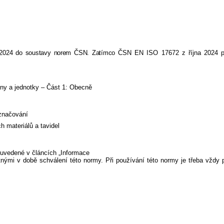
:2024 do soustavy norem ČSN. Zatímco
ČSN EN ISO 17672 z října 2024 p
y a jednotky – Část 1: Obecně
značování
 materiálů a tavidel
uvedené v článcích „Informace
nými v době schválení této normy. Při používání této normy je třeba vždy 