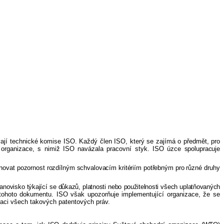
jí technické komise ISO. Každý člen ISO, který se zajímá o předmět, pro
ní organizace, s nimiž ISO navázala pracovní styk. ISO úzce
spolupracuje
novat pozornost rozdílným schvalovacím kritériím potřebným pro různé
druhy
anovisko týkající se důkazů, platnosti nebo použitelnosti všech uplatňovaných
tohoto dokumentu. ISO však upozorňuje implementující organizace, že se
kaci všech takových patentových práv.