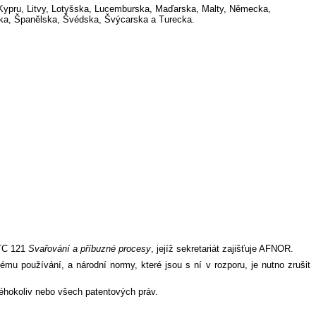
, Kypru, Litvy, Lotyšska, Lucemburska, Maďarska, Malty, Německa,
bska, Španělska, Švédska, Švýcarska a Turecka.
/TC 121
Svařování a příbuzné procesy
, jejíž sekretariát zajišťuje AFNOR.
mu používání, a národní normy, které jsou s ní v rozporu, je nutno zrušit
éhokoliv nebo všech patentových práv.