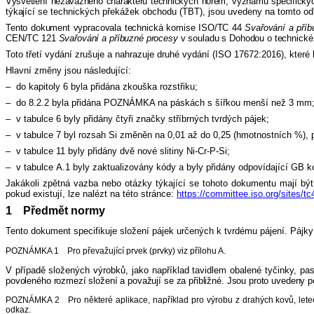
Vysvětlení nezávazného charakteru technických norem, významu specifickýc
týkající
se technických překážek obchodu (TBT), jsou uvedeny na tomto o
Tento dokument vypracovala technická komise ISO/TC 44
Svařování a příb
CEN/TC 121
Svařování a příbuzné procesy
v souladu s Dohodou o technické
Toto třetí vydání zrušuje a nahrazuje druhé vydání (ISO 17672:2016), které
Hlavní změny jsou následující:
–
do kapitoly 6 byla přidána zkouška rozstřiku;
–
do 8.2.2 byla přidána POZNÁMKA na páskách s šířkou menší než 3 mm
–
v tabulce 6 byly přidány čtyři značky stříbrných tvrdých pájek;
–
v tabulce 7 byl rozsah Si změněn na 0,01 až do 0,25 (hmotnostních %), 
–
v tabulce 11 byly přidány dvě nové slitiny Ni-Cr-P-Si;
–
v tabulce A.1 byly zaktualizovány kódy a byly přidány odpovídající GB k
Jakákoli zpětná vazba nebo otázky týkající se tohoto dokumentu mají bý
pokud existují, lze nalézt na této stránce:
https://committee.iso.org/sites/tc
1 Předmět normy
Tento dokument specifikuje složení pájek určených k tvrdému pájení. Pájky 
POZNÁMKA 1 Pro převažující prvek (prvky) viz přílohu A.
V případě složených výrobků, jako například tavidlem obalené tyčinky, pas
povoleného rozmezí složení a považují se za přibližné. Jsou proto uvedeny 
POZNÁMKA 2 Pro některé aplikace, například pro výrobu z drahých kovů, letec
odkaz.