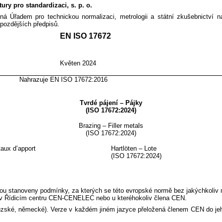
ry pro standardizaci, s. p. o.
ená Úřadem pro technickou normalizaci, metrologii a státní zkušebnictví
pozdějších předpisů.
 ISO 17672
NORM
Květen 2024
ISO 17672:2016
Tvrdé pájení – Pájky
(ISO 17672:2024)
Brazing – Filler metals
(ISO 17672:2024)
taux d’apport
Hartlöten – Lote
(ISO 17672:2024)
ou stanoveny podmínky, za kterých se této evropské normě bez jakýchkoliv m
ní v Řídicím centru CEN-CENELEC nebo u kteréhokoliv člena CEN.
couzské, německé). Verze v každém jiném jazyce přeložená členem CEN do jeho