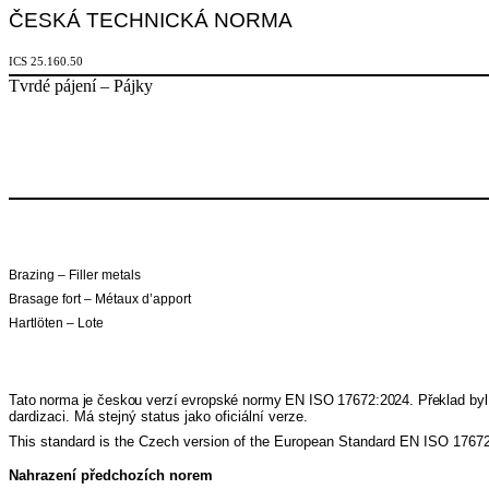
ČESKÁ TECHNICKÁ NORMA
ICS 25.160.50
Tvrdé pájení – Pájky
Brazing – Filler metals
Brasage fort – Métaux d’apport
Hartlöten – Lote
Tato norma je českou verzí evropské normy EN ISO 17672:2024. Překlad byl 
dardizaci. Má stejný status jako oficiální verze.
This standard is the Czech version of the European Standard EN ISO 17672:2
Nahrazení předchozích norem