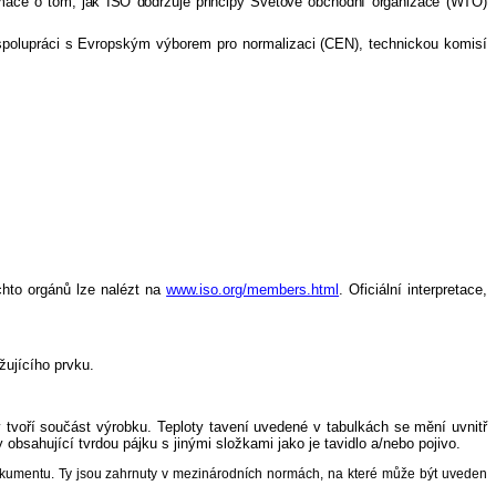
rmace o tom, jak ISO dodržuje principy Světové obchodní organizace (WTO)
polupráci s Evropským výborem pro normalizaci (CEN), technickou komisí
chto orgánů lze nalézt na
www.iso.org/members.html
.
Oficiální interpretace,
žujícího prvku.
ý tvoří součást výrobku. Teploty tavení uvedené v tabulkách se mění uvnitř
 obsahující tvrdou pájku s jinými složkami jako je tavidlo a/nebo pojivo.
okumentu. Ty jsou zahrnuty v mezinárodních normách, na které může být uveden