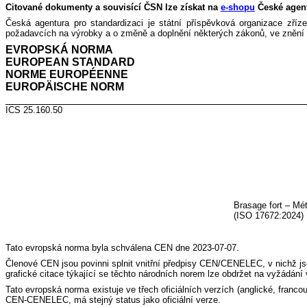
Citované dokumenty a souvisící ČSN lze získat na
e-shopu
České agentu
Česká agentura pro standardizaci je státní příspěvková organizace zříz
požadavcích na výrobky a o změně a doplnění některých zákonů, ve znění 
EVROPSKÁ NORMA EN
EUROPEAN STANDARD
NORME EUROPÉENNE
EUROPÄISCHE 
ICS 25.160.50 Nahrazuje EN 
Brasage fort – Mé
(ISO 17672:2024)
Tato evropská norma byla schválena CEN dne 2023-07-07.
Členové CEN jsou povinni splnit vnitřní předpisy CEN/CENELEC, v nichž js
grafické citace týkající se těchto národních norem lze obdržet na vyžádá
Tato evropská norma existuje ve třech oficiálních verzích (anglické, fran
CEN-CENELEC, má stejný status jako oficiální verze.