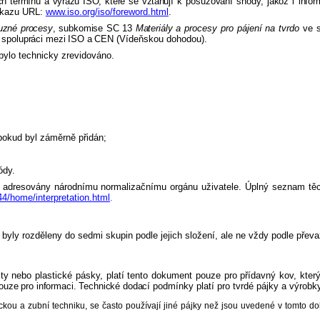
h termínů a výrazů ISO, které se vztahují
k posuzování shody, jakož i info
dkazu URL:
www.iso.org/iso/foreword.html
.
uzné procesy
, subkomise SC 13
Materiály
a procesy pro pájení na tvrdo
ve s
 spolupráci mezi ISO a CEN (Ví
deňskou dohodou).
 bylo technicky zrevidováno.
;
pokud byl záměrně přidán;
ódy.
t adresovány národnímu normalizačnímu orgánu uživatele. Úplný seznam tě
44/home/interpretation.html
.
byly rozděleny do sedmi skupin podle jejich složení, ale ne vždy podle převa
ty nebo plastické pásky, platí tento dokument pouze pro přídavný kov, kter
pouze pro informaci. Technické dodací
podmínky platí pro tvrdé pájky a výrobky
kou a zubní techniku, se často používají jiné pájky než jsou uvedené v tomto d