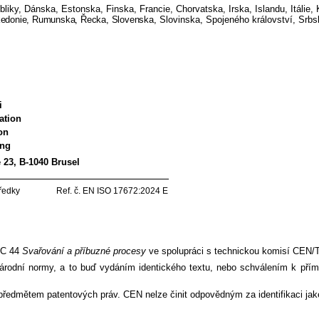
liky, Dánska, Estonska, Finska, Francie, Chorvatska, Irska, Islandu, Itálie
kedonie, Rumunska, Řecka, Slovenska
, Slovinska, Spojeného království, Sr
i
ation
on
ung
 23, B-1040 Brusel
prostředky Ref. č. EN ISO 17672:2024 E
TC 44
Svařování a příbuzné procesy
ve spolupráci s technickou komisí CEN
národní normy, a to buď vydáním identického textu, nebo schválením k přímé
ředmětem patentových práv. CEN nelze činit odpovědným za identifikaci jak