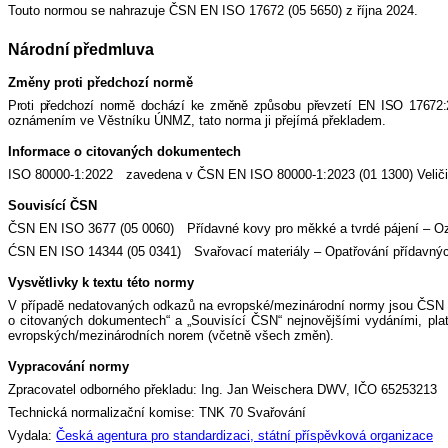
Touto normou se nahrazuje ČSN EN ISO 17672 (05 5650) z října 2024.
Národní předmluva
Změny proti předchozí normě
Proti předchozí normě dochází ke změně způsobu převzetí EN
ISO 17672
oznámením ve Věstníku ÚNMZ, tato norma ji přejímá překladem.
Informace o citovaných dokumentech
ISO 80000-1:2022 zavedena v ČSN EN ISO 80000-1:2023 (01 1300) Veličin
Souvisící ČSN
ČSN EN ISO 3677 (05 0060) Přídavné kovy pro měkké a tvrdé pájení – O
ĆSN EN ISO 14344 (05 0341) Svařovací materiály – Opatřování přídavných
Vysvětlivky k textu této normy
V případě nedatovaných odkazů na evropské/mezinárodní normy jsou ČSN 
o citovaných dokumentech“ a „Souvisící ČSN“ nejnovějšími vydáními, plat
evropských/mezinárodních norem (včetně všech změn).
Vypracování normy
Zpracovatel odborného překladu: Ing. Jan Weischera DWV, IČO 65253213
Technická normalizační komise: TNK 70 Svařování
Vydala:
Česká agentura pro standardizaci, státní příspěvková organizace