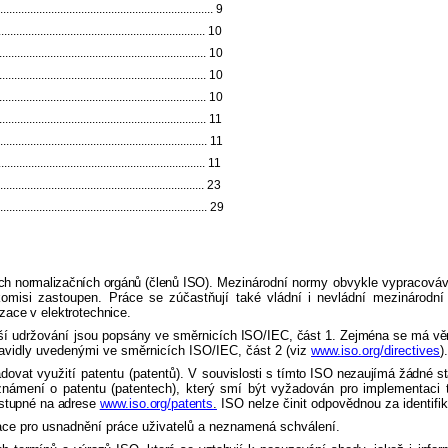
...................................................................... 9
.................................................................... 10
..................................................................... 10
.................................................................... 10
.................................................................... 10
..................................................................... 11
................................................................ 11
............................................................. 11
................................................................ 23
.................................................................... 29
ích normalizačních orgánů (členů ISO).
Mezinárodní normy obvykle vypracováva
komisi zastoupen. Práce se zúčastňují také vládní i nevládní mezinárod
zace v elektrotechnice.
lší udržování jsou popsány ve směr
nicích ISO/IEC, část 1. Zejména se má vě
avidly uvedenými ve směrnicích ISO/IEC, část 2 (viz
www.iso.org/directives
).
vat využití patentu (patentů). V sou
vislosti s tímto ISO nezaujímá žádné st
známení o patentu (patentech), který smí být vyžadován pro implementaci 
ostupné na adrese
www.iso.org/patents
.
ISO nelze činit odpovědnou za identifi
ace pro usnadnění práce uživatelů a neznamená schválení.