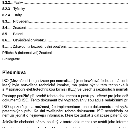
8.2.2
... Pásky............................................................................................................................
8.2.3
... Tyčinky.........................................................................................................................
8.2.4
... Dráty............................................................................................................................
8.3
...... Provedení....................................................................................................................
8.4
...... Značení........................................................................................................................
8.5
...... Balení..........................................................................................................................
8.6
...... Osvědčení o výrobku.....................................................................................................
9
......... Zdravotní a bezpečnostní opatření................................................................................
Příloha A
(informativní) Značení.............................................................................................
Bibliografie...............................................................................................................................
Předmluva
ISO (Mezinárodní organizace pro normalizaci) je celosvětová federace národn
který byla vytvořena technická komise, má právo být v této technické 
s Mezinárodní elektrotechnickou komisí (IEC) ve všech záležitostech normali
Postupy použité při tvorbě tohoto dokumentu a postupy určené pro jeho da
dokumentů ISO. Tento dokument byl vypracován v souladu s redakčními pr
ISO upozorňuje na možnost, že implementace tohoto dokumentu smí vyžado
patentových práv. Ke dni zveřejnění tohoto dokumentu ISO neobdržela o
nemusí jednat o nejnovější informace, které lze získat z databáze patentů d
Jakýkoliv obchodní název použitý v tomto dokumentu se uvádí jako inform